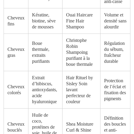
anti-casse
Kératine,
Ouai Haircare
Volume et
Cheveux
biotine, sève
Fine Hair
densité sans
fins
de mousses
Shampoo
alourdir
Christophe
Boue
Régulation
Robin
Cheveux
thermale,
du sébum,
Shampoing
gras
extraits
fraîcheur
purifiant à la
purifiants
durable
boue thermale
Extrait
Hair Rituel by
Protection
d’hibiscus,
Sisley Soin
Cheveux
de l’éclat et
antioxydants,
lavant
colorés
fixation des
acide
perfecteur de
pigments
hyaluronique
couleur
Huile de
Définition
coco,
Cheveux
Shea Moisture
des boucles
protéines de
bouclés
Curl & Shine
et anti-
soie, huile de