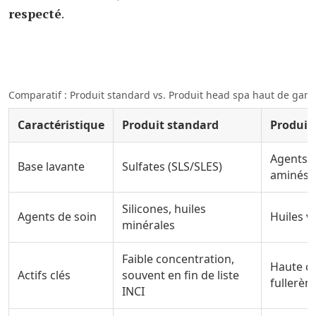
respecté
.
Comparatif : Produit standard vs. Produit head spa haut de ga
Caractéristique
Produit standard
Produit
Agents d
Base lavante
Sulfates (SLS/SLES)
aminés
Silicones, huiles
Agents de soin
Huiles v
minérales
Faible concentration,
Haute co
Actifs clés
souvent en fin de liste
fullerèn
INCI