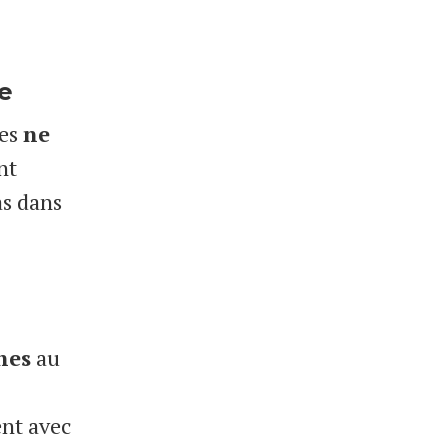
se
nes
ne
nt
as dans
nes
au
nt avec