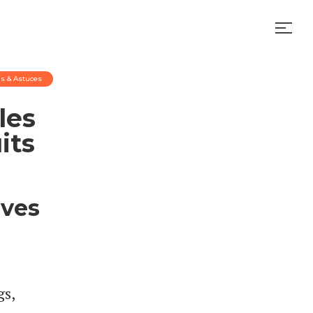
ls & Astuces
les
its
ives
gs,