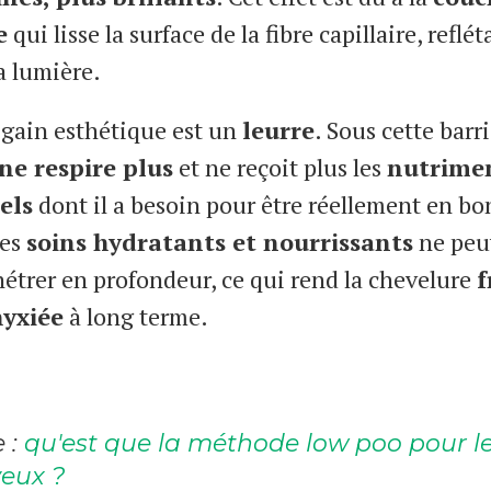
e
qui lisse la surface de la fibre capillaire, reflét
a lumière.
 gain esthétique est un
leurre
. Sous cette barri
ne respire plus
et ne reçoit plus les
nutrime
els
dont il a besoin pour être réellement en b
Les
soins hydratants et nourrissants
ne peu
nétrer en profondeur, ce qui rend la chevelure
f
hyxiée
à long terme.
e :
qu'est que la méthode low poo pour l
eux ?