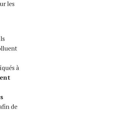
ur les
ls
olluent
riqués à
ent
s
afin de