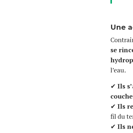
Une a
Contrair
se rin
hydrop
l’eau.
✔
Ils 
couche
✔
Ils 
fil du t
✔
Ils 