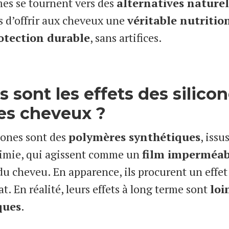
es se tournent vers des
alternatives naturel
s d’offrir aux cheveux une
véritable nutritio
otection durable
, sans artifices.
s sont les effets des silico
les cheveux ?
icones sont des
polymères synthétiques
, issu
imie, qui agissent comme un
film imperméab
du cheveu. En apparence, ils procurent un effet 
. En réalité, leurs effets à long terme sont
loi
ques
.