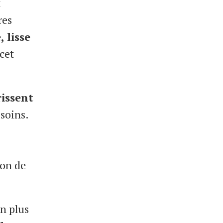
t
res
 lisse
 cet
issent
 soins.
ion de
en plus