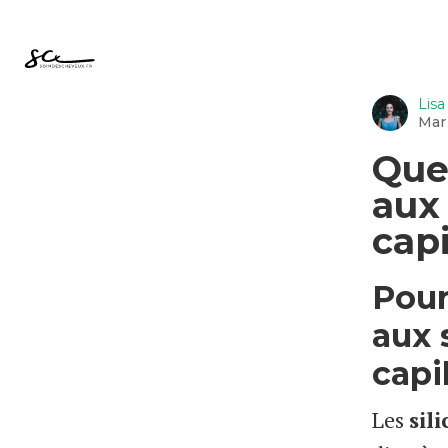
Lisa
Mar
Quel
aux 
capi
Pour
aux 
capil
Les
sil