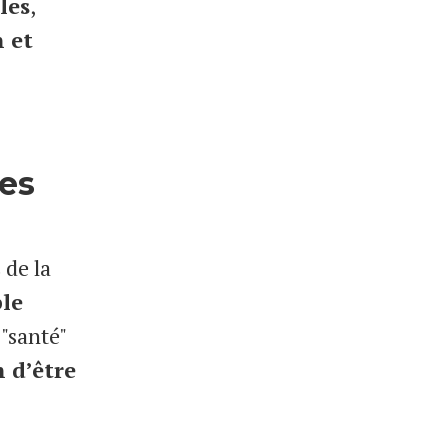
les
,
n et
nes
s de la
le
"santé"
n d’être