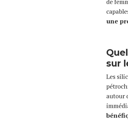
de femm
capable
une pr
Quel
sur 
Les sil
pétroch
autour 
immédiat
bénéfi