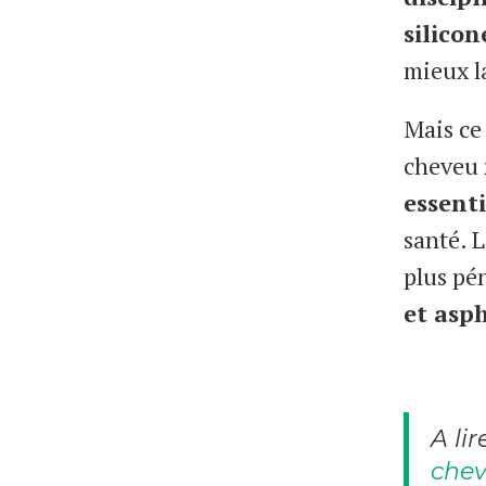
silicon
mieux l
Mais ce
cheveu
essenti
santé. 
plus pé
et asp
A lir
chev