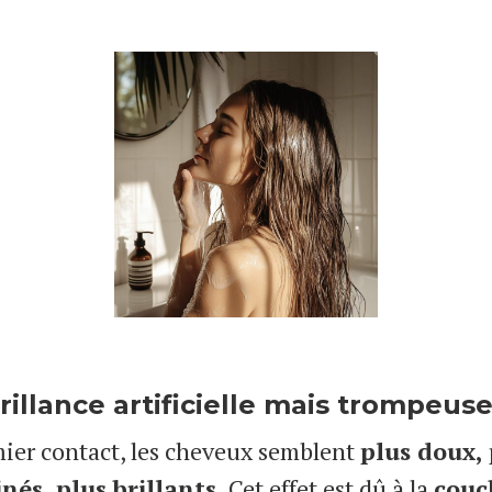
rillance artificielle mais trompeus
ier contact, les cheveux semblent
plus doux, 
inés, plus brillants
. Cet effet est dû à la
couc