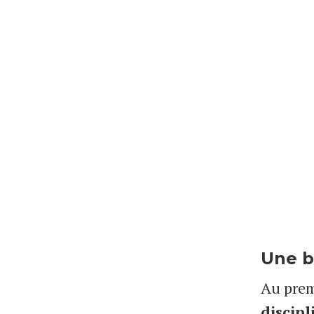
Une b
Au prem
discipl