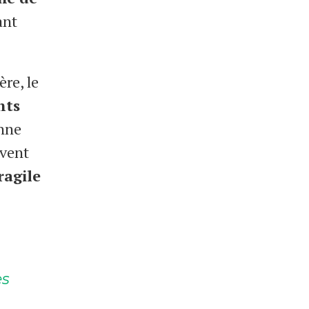
ant
ère, le
nts
onne
vent
ragile
es