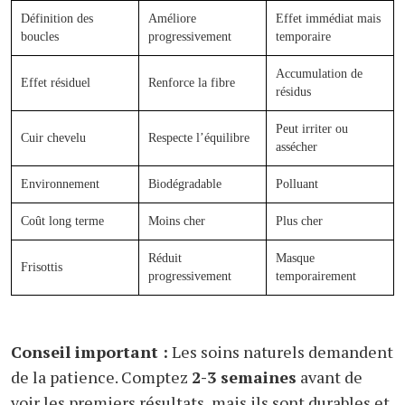
Définition des
Améliore
Effet immédiat mais
boucles
progressivement
temporaire
Accumulation de
Effet résiduel
Renforce la fibre
résidus
Peut irriter ou
Cuir chevelu
Respecte l’équilibre
assécher
Environnement
Biodégradable
Polluant
Coût long terme
Moins cher
Plus cher
Réduit
Masque
Frisottis
progressivement
temporairement
Conseil important :
Les soins naturels demandent
de la patience. Comptez
2-3 semaines
avant de
voir les premiers résultats, mais ils sont durables et