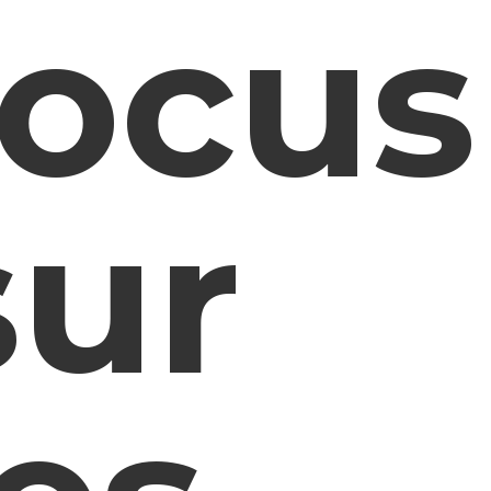
focus
sur