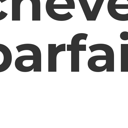
chev
parfa