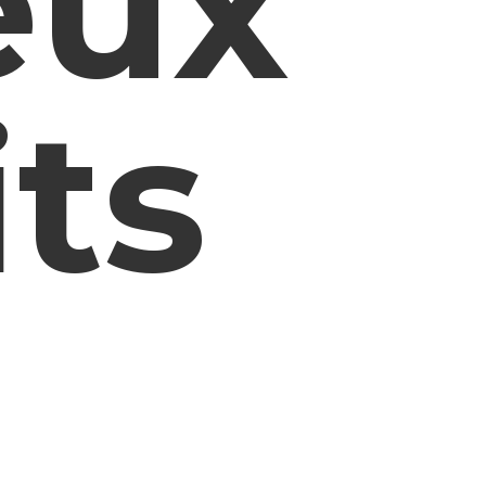
eux
its