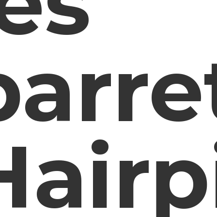
les
barre
Hairp