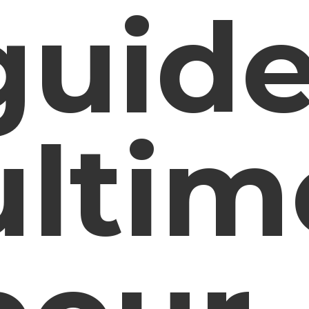
guid
ultim