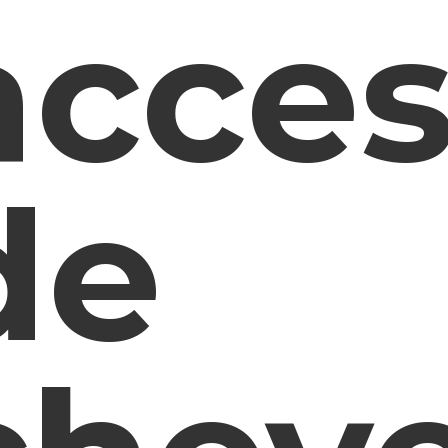
acces
de