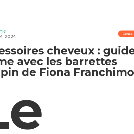
anie
Consei
 4, 2024
essoires cheveux : guid
me avec les barrettes
rpin de Fiona Franchim
Le