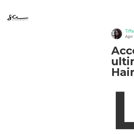
Tiff
Apr
Acc
ulti
Hai