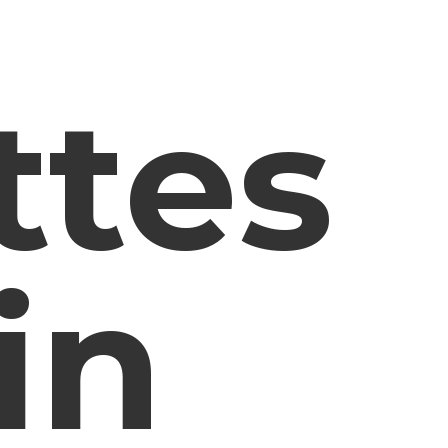
ttes
in