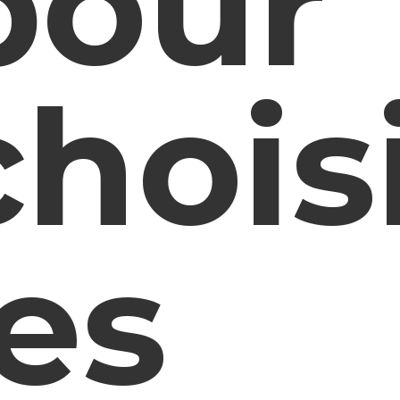
pour
chois
les